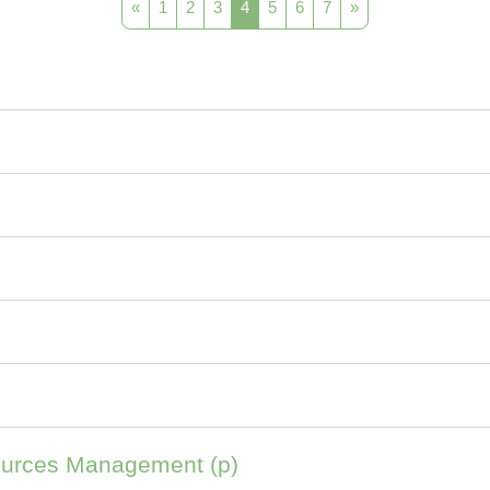
Predchádzajúca stránka
Strana 1
Strana 2
Strana 3
Strana 4
Strana 5
Strana 6
Strana 7
Ďalšia stránka
«
1
2
3
4
5
6
7
»
urces Management (p)