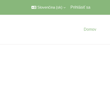
Slovenčina ‎(sk)‎
Prihlásiť sa
Domov