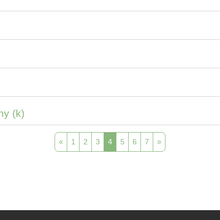
y (k)
Predchádzajúca stránka
Strana 1
Strana 2
Strana 3
Strana 4
Strana 5
Strana 6
Strana 7
Ďalšia stránka
«
1
2
3
4
5
6
7
»