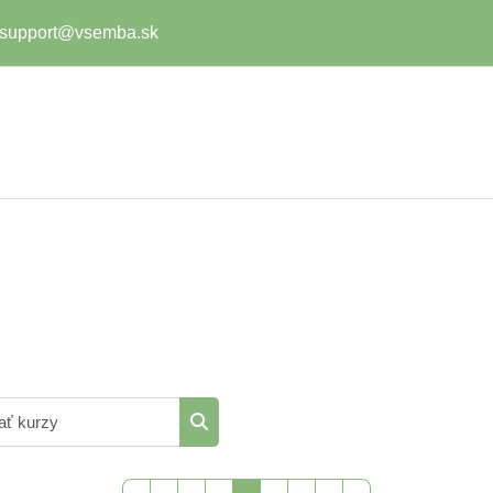
.support@vsemba.sk
Vyhľadať kurzy
Vyhľadať kurzy