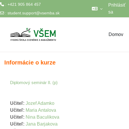
: +421 905 864 457
Prihlásiť
sa
:
student.support@vsemba.sk
Preskočiť na hlavný obsah
Domov
Informácie o kurze
Diplomový seminár II. (p)
Učiteľ:
Jozef Adamko
Učiteľ:
Maria Antalova
Učiteľ:
Nina Baculikova
Učiteľ:
Jana Barjakova