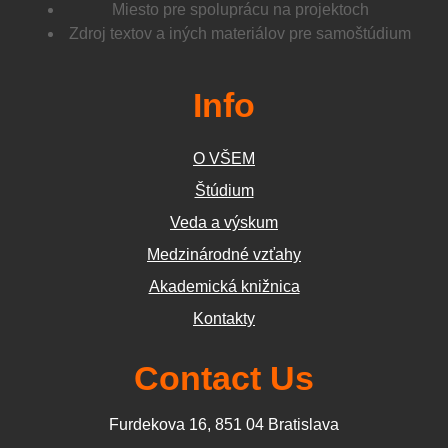
Miesto pre spoluprácu na projektoch
Zdroj textov a iných materiálov pre samoštúdium
Info
O VŠEM
Štúdium
Veda a výskum
Medzinárodné vzťahy
Akademická knižnica
Kontakty
Contact Us
Furdekova 16, 851 04 Bratislava