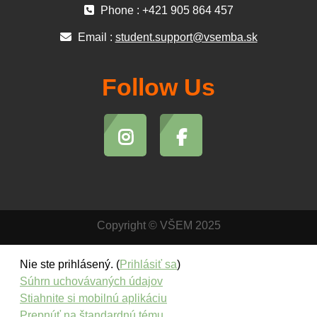
Phone : +421 905 864 457
Email :
student.support@vsemba.sk
Follow Us
Copyright © VŠEM 2025
Nie ste prihlásený. (
Prihlásiť sa
)
Súhrn uchovávaných údajov
Stiahnite si mobilnú aplikáciu
Prepnúť na štandardnú tému