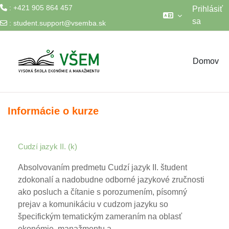
: +421 905 864 457
Prihlásiť
sa
:
student.support@vsemba.sk
Preskočiť na hlavný obsah
Domov
Informácie o kurze
Cudzí jazyk II. (k)
Absolvovaním predmetu Cudzí jazyk II. študent
zdokonalí a nadobudne odborné jazykové zručnosti
ako posluch a čítanie s porozumením, písomný
prejav a komunikáciu v cudzom jazyku so
špecifickým tematickým zameraním na oblasť
ekonómie, manažmentu a ...