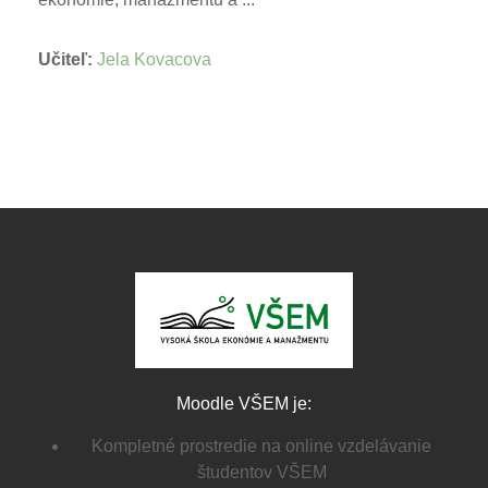
Učiteľ:
Jela Kovacova
Moodle VŠEM je:
Kompletné prostredie na online vzdelávanie
študentov VŠEM